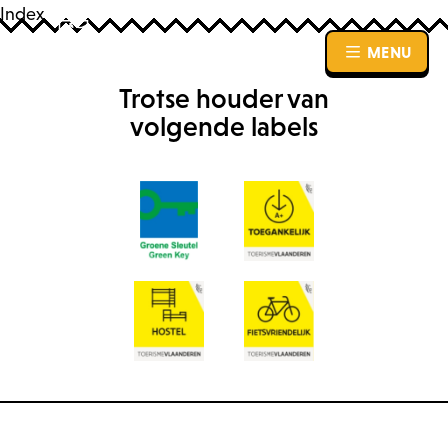
Index
MENU
MENU
Trotse houder van
volgende labels