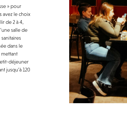
sse » pour
 avez le choix
ir de 2 à 4,
’une salle de
 sanitaires
sée dans le
 mettant
petit-déjeuner
ant jusqu’à 120