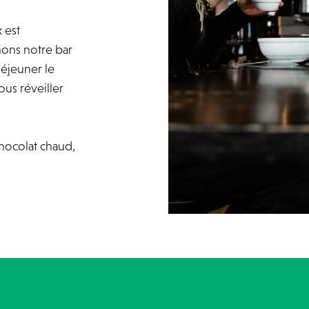
 est
mons notre bar
déjeuner le
ous réveiller
, chocolat chaud,