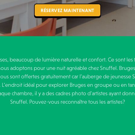
RÉSERVEZ MAINTENANT
s, beaucoup de lumière naturelle et confort. Ce sont les tro
ous adoptons pour une nuit agréable chez Snuffel. Bruges e
ous sont offertes gratuitement car l’auberge de jeunesse S
e. L’endroit idéal pour explorer Bruges en groupe ou en ta
aque chambre, il y a des cadres photo d’artistes ayant don
Snuffel. Pouvez-vous reconnaître tous les artistes?