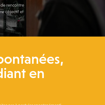
u de rencontre
tre objectif et
spontanées,
diant en