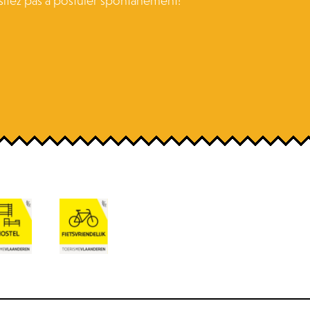
ésitez pas à postuler spontanément!