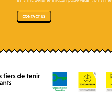
Il n'y a actuellement aucun poste vacant. Mais n'h
CONTACT US
fiers de tenir
vants