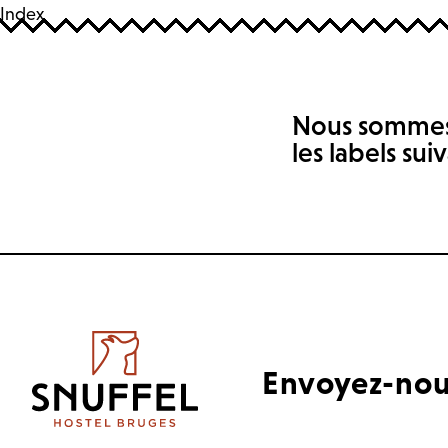
Index
AUB
AUB
Nous sommes 
les labels sui
Envoyez-nous