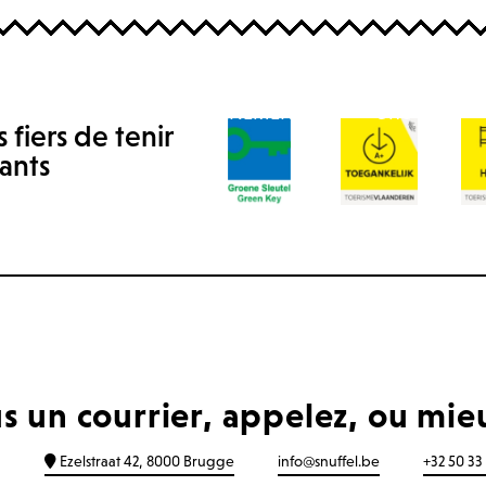
ERGE
ERGE
BAR
BAR
ÉVÉNEMENTS
ÉVÉNEMENTS
GROUPES
GROUPES
fiers de tenir
vants
 un courrier, appelez, ou mieux
Ezelstraat 42, 8000 Brugge
info@snuffel.be
+32 50 33